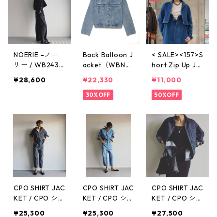
NOERIE -ノエ
Back Balloon J
< SALE><157>S
リー / WB2430
acket（WBN33
hort Zip Up Ja
8-BLACK
04-MID BLU
cket / ショート
¥28,600
¥22,330
¥11,000
E）バックバル
ジップアップジ
ーンジャケト
30%OFF
ャケット【BLU
50%OFF
E HEAVEN】W
BN4124
CPO SHIRT JAC
CPO SHIRT JAC
CPO SHIRT JAC
KET / CPO シャ
KET / CPO シャ
KET / CPO シャ
ツジャケット /
ツジャケット /
ツジャケットW
¥25,300
¥25,300
¥27,500