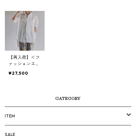
WB25113-GRE
WB25106-LIG
B23305
Y
HT BLUE
【再入荷】＜フ
ァッションエデ
ィター坪田あさ
¥27,500
みさんコラボ＞
Ramie Shirt
（WHITE）ラミ
ーシャツ
CATEGORY
ITEM
TOPS
SALE