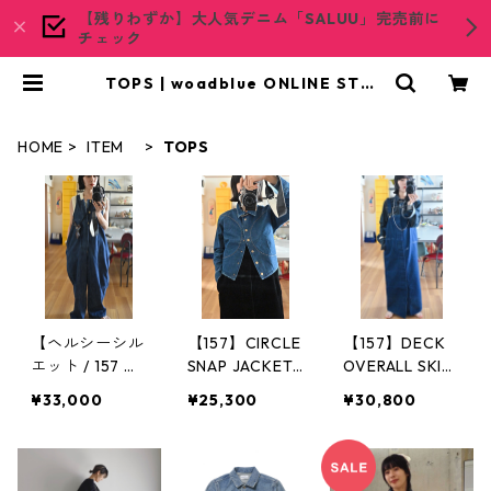
【残りわずか】大人気デニム「SALUU」完売前に
チェック
TOPS | woadblue ONLINE STOR
E
HOME
ITEM
TOPS
【ヘルシーシル
【157】CIRCLE
【157】DECK
エット / 157 】
SNAP JACKET
OVERALL SKIR
SALOPETTE /15
サークルスナッ
T デッキオーバ
¥33,000
¥25,300
¥30,800
7F514 -DARK B
プ ジャケット /
ーオール スカ
LUE
157F501 MID B
ート / 157F505
LUE
ーDARK BLUE