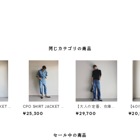
同じカテゴリの商品
KET /
CPO SHIRT JACKET /
【大人の定番、在庫限
【40
ャケッ
CPO シャツジャケッ
り】SALUU サルー /
ョート
¥25,300
¥29,700
¥20
GREY
ト / WB25106-LIGHT
WB24314-MID BLUE
e Sh
BLUE
ーツ /
K
セール中の商品