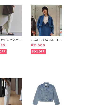
LE 坪田あさみさん
< SALE><157>Short Z
BOOTY DENI
ip Up Jacket / ショー
880
¥11,000
HITE）ブーティ
トジップアップジャケ
アデニム
ット【BLUE HEAVE
OFF
50%OFF
N】WBN4124