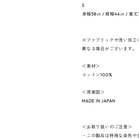
S
身幅58㎝ / 肩幅46㎝ / 着丈7
※ファブリックや洗い加工
異なる場合がございます。
＜素材＞
コットン100%
＜原産国＞
MADE IN JAPAN
＜お取り扱いのご注意＞
・この製品は特殊な染色や