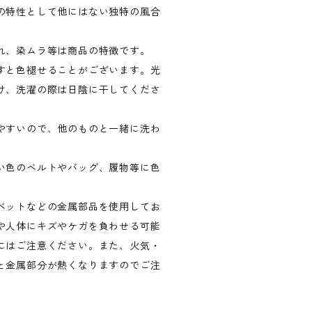
の特性として他にはない独特の風合
れ、染ムラ等は商品の特徴です。
すと色褪せることがございます。光
け、洗濯の際は日陰に干してくださ
やすいので、他のものと一緒に洗わ
い色のベルトやバッグ、履物等に色
。
ベットなどの金属部品を使用してお
や人体にキズやケガを負わせる可能
にはご注意ください。また、火気・
と金属部分が熱くなりますのでご注