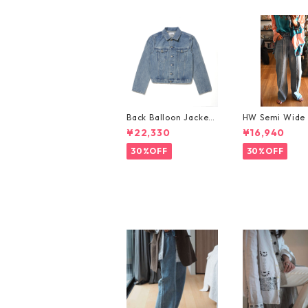
Back Balloon Jacket
HW Semi Wide 
（WBN3304-MID BL
TUCK Pants/W
¥22,330
¥16,940
UE）バックバルーンジ
3-LIGHTBLUE
ャケト
30%OFF
30%OFF