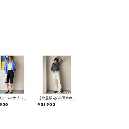
代からの大人シ
【数量限定/次回生産
パンツ】Marin
未定】SALUU サルー
,900
¥31,900
orts/ マリンショ
/ WB25309-WHITE
 WB25122-BLAC