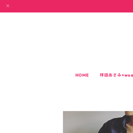
HOME
坪田あさみ×woa