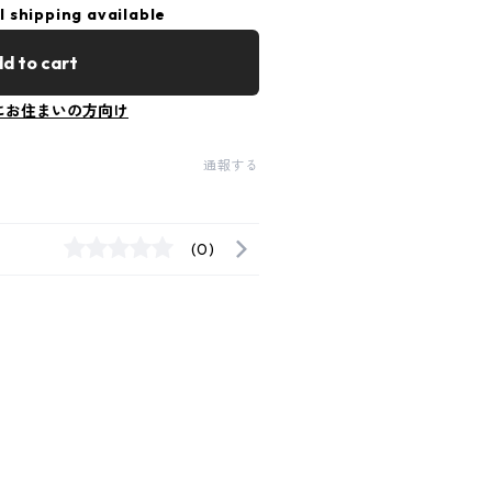
l shipping available
d to cart
にお住まいの方向け
通報する
(0)