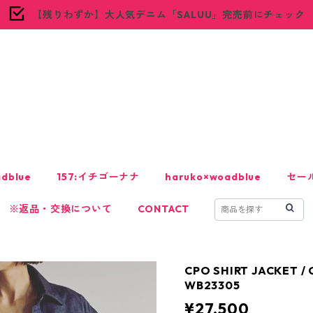
【残りわずか】大人気デニム「SALUU」完売前にチェック
woadblue
dblue
157:イチゴーナナ
haruko×woadblue
セー
※返品・交換について
CONTACT
CPO SHIRT JACKET
WB23305
¥27,500