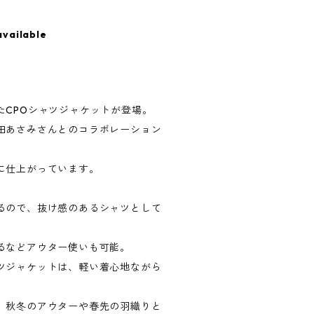
available
たCPOシャツジャケットが登場。
田あさみさんとのコラボレーション
に仕上がっています。
るので、抜け感のあるシャツとして
るなどアウター使いも可能。
ツジャケットは、軽い着心地ながら
、秋冬のアウターや春先の羽織りと