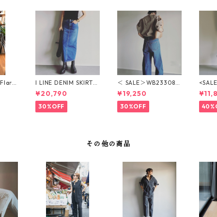
Flare
I LINE DENIM SKIRT
＜ SALE＞WB23308-
<SA
N2510
（ＷB23316-MID BL
MID BLUE BULLET D
コラボ＞
¥20,790
¥19,250
¥11,
UE）Iライン デニムス
ENIM（MID BLUE）ブ
M（W
カート
レットデニム
フレ
30%OFF
30%OFF
40%
その他の商品