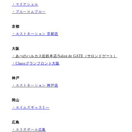
・マリアシェル
・ブルーコムブルー
京都
・エストネーション 京都店
大阪
・あべのハルカス近鉄本店
/Salon de GATE
（サロンドゲート）
・
Chaosグランフロント大阪
神戸
・エストネーション 神戸店
岡山
・エイムズギャラリー
広島
・エリオポール広島