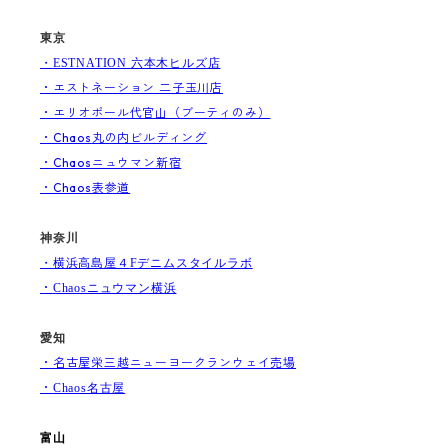
東京
・
ESTNATION
六本木ヒルズ店
・エストネーション 二子玉川店
・エリオポール代官山（ブーティのみ）
・Chaos
丸の内ビルディング
・Chaosニュウマン新宿
・Chaos表参道
神奈川
・横浜高島屋４
F
デニムスタイルラボ
・
Chaosニュウマン横浜
愛知
・名古屋栄三越ニューヨークランウェイ売場
・
Chaos名古屋
富山