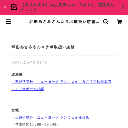
【残りわずか】大人気デニム「SALUU」完売前に
チェック
坪田あさみさんコラボ取扱い店舗 |
woadblue ONLINE STORE
坪田あさみさんコラボ取扱い店舗
2022/04/19 09:12
北海道
・三越伊勢丹 ニューヨーク ランウェイ 丸井今井札幌本店
・エリオポール札幌
宮城
・三越伊勢丹 ニューヨーク ランウェイ
仙台店
（営業時間
10
：
00
～
19
：
00
）