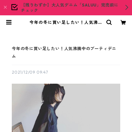
【残りわずか】大人気デニム「SALUU」完売前に
チェック
今年の冬に買い足したい！人気沸騰
中のブーティデニム | woadblue O
NLINE STORE
今年の冬に買い足したい！人気沸騰中のブーティデニ
ム
2021/12/09 09:47