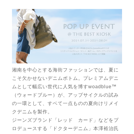
湘南を中心とする海街ファッションで
は、
夏に
こそ
欠かせ
ないデニムボトム。プレミアムデニ
ムとして
幅広い世代に
人気
を博す
woadblue
™
（ウォードブルー）
が、アップサイクルの試み
の一環
として、
すベて一点ものの夏向けリメイ
クデニムを製作。
ジーンズブランド「レッド カード」などをプ
ロデュースする
「ドクターデニム」本
澤裕治
氏