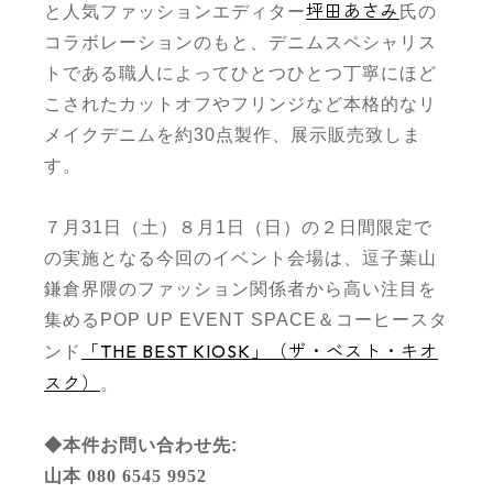
坪田あさみ
と人気ファッションエディター
氏
の
コラボレーションのもと
、デニムスペシャリス
トである職人
に
よってひとつひとつ丁寧にほど
こされた
カットオフやフリンジなど
本格的なリ
メイクデニム
を約
30
点製作
、
展示販売致しま
す。
７月
31
日（土）８月
1
日（日）の２日間限定で
の実施となる今回のイベント会場は、逗子葉山
鎌倉界隈のファッション関係者から高い注目を
集める
POP UP EVENT SPACE
＆コーヒースタ
「
THE BEST KIOSK
」（ザ・ベスト・キオ
ンド
スク）
。
◆
本件お問い合わせ先
:
山本 080 6545 9952