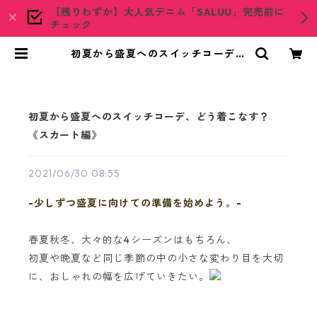
【残りわずか】大人気デニム「SALUU」完売前に
チェック
初夏から盛夏へのスイッチコーデ、
どう着こなす？《スカート編》 | wo
adblue ONLINE STORE
初夏から盛夏へのスイッチコーデ、どう着こなす？
《スカート編》
2021/06/30 08:55
-少しずつ盛夏に向けての準備を始めよう。-
春夏秋冬、大々的な4シーズンはもちろん、
初夏や晩夏など同じ季節の中の小さな変わり目を大切
に、おしゃれの幅を広げていきたい。