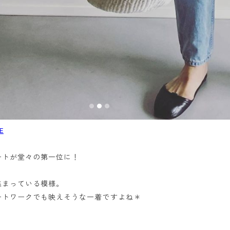
E
ート
が堂々の第一位に！
集まっている模様。
ートワークでも映えそうな一着ですよね＊