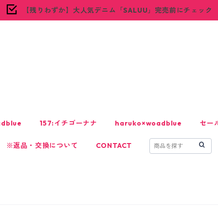
【残りわずか】大人気デニム「SALUU」完売前にチェック
woadblue
dblue
157:イチゴーナナ
haruko×woadblue
セー
※返品・交換について
CONTACT
！