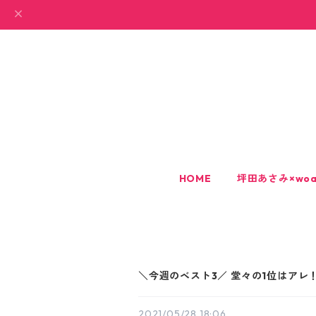
HOME
坪田あさみ×woa
＼今週のベスト3／ 堂々の1位はアレ
2021/05/28 18:06