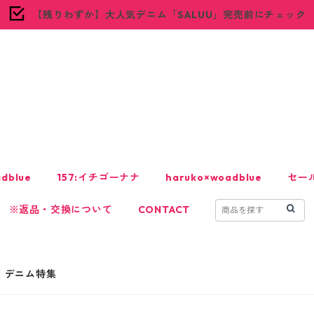
【残りわずか】大人気デニム「SALUU」完売前にチェック
woadblue
dblue
157:イチゴーナナ
haruko×woadblue
セー
※返品・交換について
CONTACT
い！デニム特集