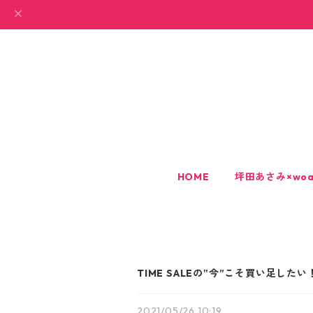
HOME
坪田あさみ×woa
TIME SALEの‟今”こそ買い足した
2021/05/26 10:19