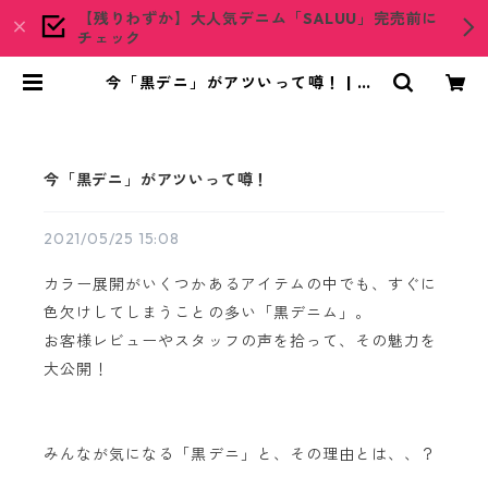
【残りわずか】大人気デニム「SALUU」完売前に
チェック
今「黒デニ」がアツいって噂！ | wo
adblue ONLINE STORE
今「黒デニ」がアツいって噂！
2021/05/25 15:08
カラー展開がいくつかあるアイテムの中でも、すぐに
色欠けしてしまうことの多い「黒デニム」。
お客様レビューやスタッフの声を拾って、その魅力を
大公開！
みんなが気になる「黒デニ」と、その理由とは、、？