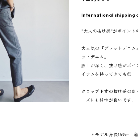
International shipping 
"大人の抜け感"がポイント
大人気の『ブレットデニム
ットデニム。
股上が深く、抜け感がポイ
イテムを持ってきても◎
クロップド丈の抜け感のあ
ーズにも相性が良いです。
＊モデル身長169㎝ 着