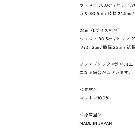
ウェスト:78.0㎝ / ヒップ:94.
渡り:30.5㎝ / 膝幅:24.5㎝ 
26in（Lサイズ相当）
ウェスト:80.5㎝ / ヒップ:97㎝
り: 31.2㎝ / 膝幅:25㎝ / 裾幅
※ファブリックや洗い加工
異なる場合がございます。
＜素材＞
コットン100%
＜原産国＞
MADE IN JAPAN