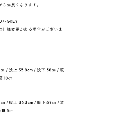
が３㎝長くなります。
7-GREY
の仕様変更がある場合がございま
 / 股上:35.8cm / 股下:58㎝ / 渡
裾幅:18㎝
 / 股上:36.3cm / 股下:59㎝ / 渡
:18.5㎝