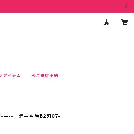
ル アイテム
※ご来店予約
サルエル デニム WB25107-