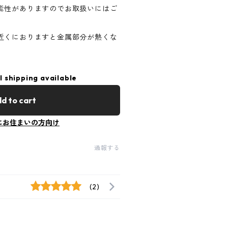
能性がありますのでお取扱いにはご
近くにおりますと金属部分が熱くな
。
l shipping available
d to cart
にお住まいの方向け
通報する
(2)