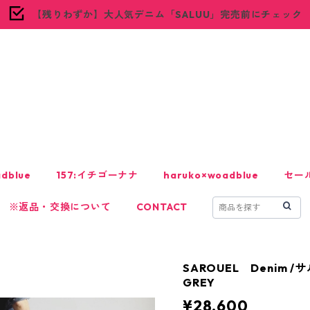
【残りわずか】大人気デニム「SALUU」完売前にチェック
woadblue
dblue
157:イチゴーナナ
haruko×woadblue
セー
※返品・交換について
CONTACT
SAROUEL Denim /
GREY
¥28,600