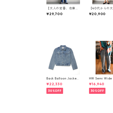
【大人の定番、在庫限
【40代からの
り】SALUU サルー /
ョートパンツ】Ma
¥29,700
¥20,900
WB24314-MID BLUE
e Shorts/ マ
ーツ / WB25122
K
Back Balloon Jacket
HW Semi Wide 
（WBN3304-MID BL
TUCK Pants/W
¥22,330
¥16,940
UE）バックバルーンジ
3-LIGHTBLUE
ャケト
30%OFF
30%OFF