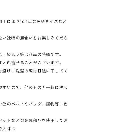
加工により1点1点の色やサイズなど
ない独特の風合いをお楽しみくださ
れ、染ムラ等は商品の特徴です。
すと色褪せることがございます。
は避け、洗濯の際は日陰に干してく
やすいので、他のものと一緒に洗わ
い色のベルトやバッグ、履物等に色
。
ベットなどの金属部品を使用してお
や人体に