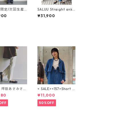
限定/次回生産
SALUU Straight ankl
SALUU サルー
e / サルー ストレート
900
¥31,900
25300-GREY
アンクル【選べる2
丈】‐WB26108-MID
BLUE
LE 坪田あさみさん
< SALE><157>Short Z
BOOTY DENI
ip Up Jacket / ショー
880
¥11,000
HITE）ブーティ
トジップアップジャケ
アデニム
ット【BLUE HEAVE
OFF
50%OFF
N】WBN4124