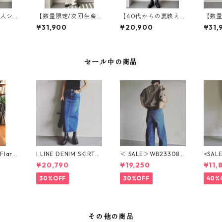
大人シ
【数量限定/次回生産
【40代からの夏映え
【数量
rin
未定】SALUU サルー
ホワイト】Marine Sh
未定】
¥31,900
¥20,900
¥31,
リンショ
/ WB25309-WHITE
orts/ マリンショーツ
/ WB
-BLAC
/ WB25121-WHITE
セール中の商品
Flare
I LINE DENIM SKIRT
＜ SALE＞WB23308-
<SA
N2510
（ＷB23316-MID BL
MID BLUE BULLET D
コラボ＞
¥20,790
¥19,250
¥11,
UE）Iライン デニムス
ENIM（MID BLUE）ブ
M（W
カート
レットデニム
フレ
30%OFF
30%OFF
40%
その他の商品