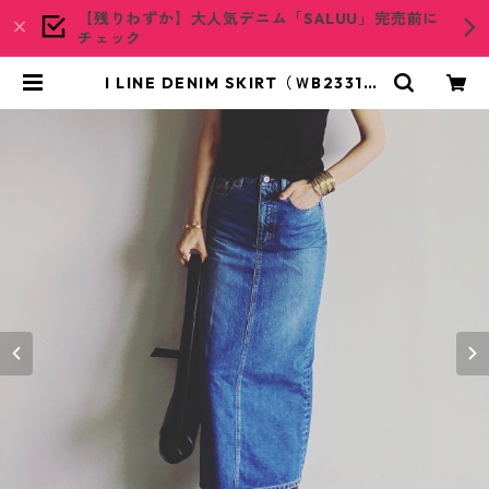
【残りわずか】大人気デニム「SALUU」完売前に
チェック
I LINE DENIM SKIRT（ＷB23316-
MID BLUE）Iライン デニムスカー
ト | woadblue ONLINE STORE