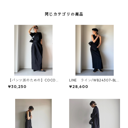
同じカテゴリの商品
【パンツ派のための】COCO
LINE ライン/WB24307-BLA
ココ｜ハイウエスト コクーン
CK
¥30,250
¥28,600
スカート / WB25306-BLACK