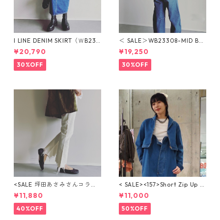
I LINE DENIM SKIRT（ＷB233
＜ SALE＞WB23308-MID BL
16-MID BLUE）Iライン デニ
UE BULLET DENIM（MID BL
¥20,790
¥19,250
ムスカート
UE）ブレットデニム
30%OFF
30%OFF
<SALE 坪田あさみさんコラボ
< SALE><157>Short Zip Up J
＞BOOTY DENIM（WHITE）
acket / ショートジップアップ
¥11,880
¥11,000
ブーティフレアデニム
ジャケット【BLUE HEAVEN】
WBN4124
40%OFF
50%OFF