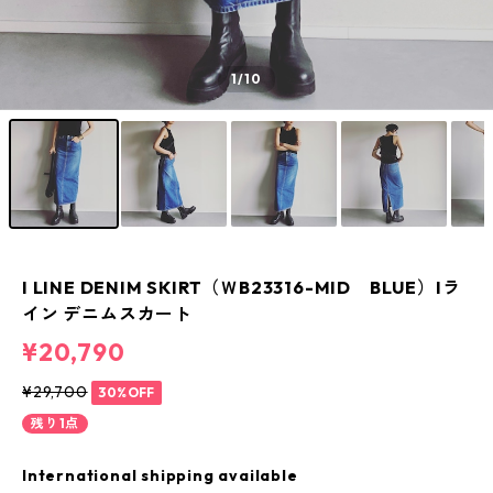
1
/10
I LINE DENIM SKIRT（ＷB23316-MID BLUE）Iラ
イン デニムスカート
¥20,790
¥29,700
30%OFF
残り1点
International shipping available