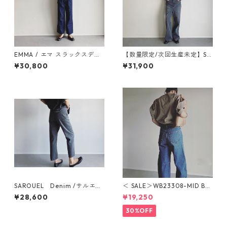
EMMA / エマ スラックスデニ
【数量限定/次回生産未定】SA
ム RIGID BLUE - WB24113
LUU サルー / WB25300-GR
¥30,800
¥31,900
EY
SAROUEL Denim /サルエ
＜ SALE＞WB23308-MID BL
ル デニム WB25107-GREY
UE BULLET DENIM（MID BL
¥28,600
¥19,250
UE）ブレットデニム
30%OFF