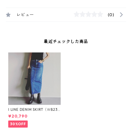
レビュー
(0)
最近チェックした商品
I LINE DENIM SKIRT（ＷB233
16-MID BLUE）Iライン デニ
¥20,790
ムスカート
30%OFF