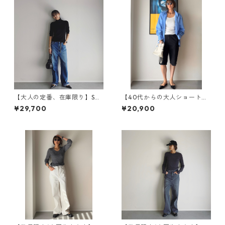
【大人の定番、在庫限り】SAL
【40代からの大人ショートパ
UU サルー / WB24314-MID B
ンツ】Marine Shorts/ マリン
¥29,700
¥20,900
LUE
ショーツ / WB25122-BLACK