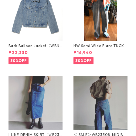
Back Balloon Jacket（WBN3
HW Semi Wide Flare TUCK P
304-MID BLUE）バックバル
ants/WN25103-LIGHTBLUE
¥22,330
¥16,940
ーンジャケト
30%OFF
30%OFF
I LINE DENIM SKIRT（ＷB233
＜ SALE＞WB23308-MID BL