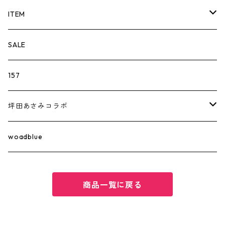
ITEM
TOPS
SALE
157
BOTTOM
157
坪田あさみ×woadblue
157
SKIRT
坪田あさみコラボ
坪田あさみ×woadblue
157
GOODS
SALUU
woadblue
坪田あさみ×woadblue
WEB STORE LIMITED
商品一覧に戻る
MENS