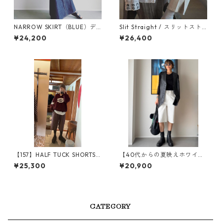
NARROW SKIRT（BLUE）デ
Slit Straight / スリットスト
ニムスカート
レート [WHITE]WBN4105
¥24,200
¥26,400
【157】HALF TUCK SHORTS /
【40代からの夏映えホワイ
157F515-BROWN
ト】Marine Shorts/ マリンシ
¥25,300
¥20,900
ョーツ / WB25121-WHITE
CATEGORY