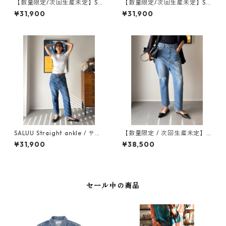
【数量限定/次回生産未定】SA
【数量限定/次回生産未定】SA
LUU サルー / WB25309-WH
LUU サルー / WB25300-GR
¥31,900
¥31,900
ITE
EY
SALUU Straight ankle / サル
【数量限定 / 次回生産未定】 S
ー ストレートアンクル【選べ
ALUU Straight ankle DAMAG
¥31,900
¥38,500
る2丈】‐WB26108-MID BLU
E（標準丈） / サルー ストレ
E
ートアンクル ダメージ ‐WB2
6110-DMGE
セール中の商品