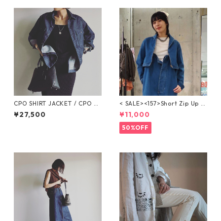
CPO SHIRT JACKET / CPO シ
< SALE><157>Short Zip Up J
ャツジャケットWB23305
acket / ショートジップアップ
¥27,500
¥11,000
ジャケット【BLUE HEAVEN】
WBN4124
50%OFF