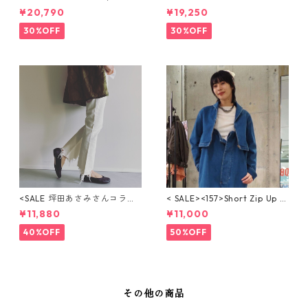
16-MID BLUE）Iライン デニ
UE BULLET DENIM（MID BL
¥20,790
¥19,250
ムスカート
UE）ブレットデニム
30%OFF
30%OFF
<SALE 坪田あさみさんコラボ
< SALE><157>Short Zip Up J
＞BOOTY DENIM（WHITE）
acket / ショートジップアップ
¥11,880
¥11,000
ブーティフレアデニム
ジャケット【BLUE HEAVEN】
WBN4124
40%OFF
50%OFF
その他の商品