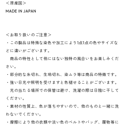
＜原産国＞
MADE IN JAPAN
＜お取り扱いのご注意＞
・この製品は特殊な染色や加工により1点1点の色やサイズな
どに違いがございます。
商品の特性として他にはない独特の風合いをお楽しみくだ
さい。
・部分的な糸切れ、生地切れ、染ムラ等は商品の特徴です。
・強い日光や照明を受けますと色褪せることがございます。
光の当たる場所での保管は避け、洗濯の際は日陰に干して
ください。
・素材の性質上、色が落ちやすいので、他のものと一緒に洗
わないでください。
・摩擦により他の衣類や淡い色のベルトやバッグ、履物等に