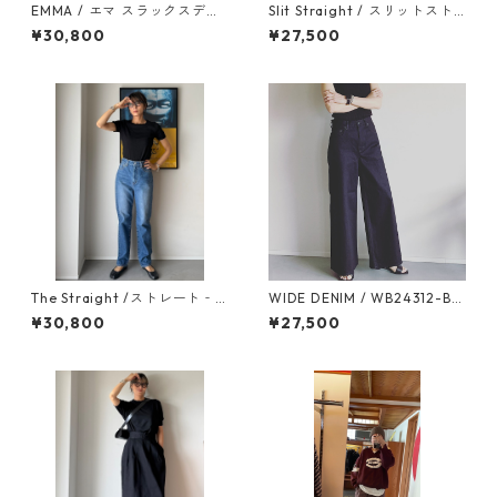
EMMA / エマ スラックスデニ
Slit Straight / スリットスト
ム RIGID BLUE - WB24113
レート [WHITE] ペイントWBN
¥30,800
¥27,500
4106-WHITE+PAINTING
The Straight /ストレート‐
WIDE DENIM / WB24312-BL
WB26105-MID BLUE
ACK
¥30,800
¥27,500