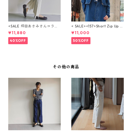
<SALE 坪田あさみさんコラボ
< SALE><157>Short Zip Up J
＞BOOTY DENIM（WHITE）
acket / ショートジップアップ
¥11,880
¥11,000
ブーティフレアデニム
ジャケット【BLUE HEAVEN】
WBN4124
40%OFF
50%OFF
その他の商品