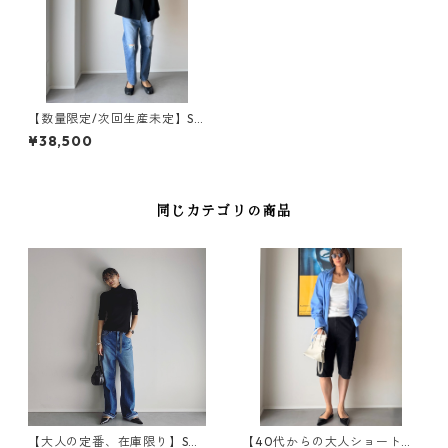
【数量限定/次回生産未定】SA
LUU Straight ankle DAMAGE
¥38,500
/ WB26110N-DMGE（股下+3
cm ロング）
同じカテゴリの商品
【大人の定番、在庫限り】SAL
【40代からの大人ショートパ