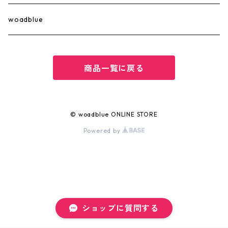
坪田あさみ×woadblue
157
GOODS
SALUU
woadblue
坪田あさみ×woadblue
WEB STORE LIMITED
商品一覧に戻る
MENS
PRE ORDER
© woadblue ONLINE STORE
Powered by
ショップに質問する