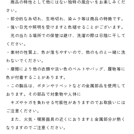
商品の特性として他にはない独特の風合いをお楽しみくだ
さい。
・部分的な糸切れ、生地切れ、染ムラ等は商品の特徴です。
・強い日光や照明を受けますと色褪せることがございます。
光の当たる場所での保管は避け、洗濯の際は日陰に干して
ください。
・素材の性質上、色が落ちやすいので、他のものと一緒に洗
わないでください。
・摩擦により他の衣類や淡い色のベルトやバッグ、履物等に
色が付着することがあります。
・この製品は、ボタンやリベットなどの金属部品を使用して
おります。その部品で対象物や人体に
キズやケガを負わせる可能性がありますのでお取扱いには
ご注意ください。
また、火気・暖房器具の近くにおりますと金属部分が熱く
なりますのでご注意ください。