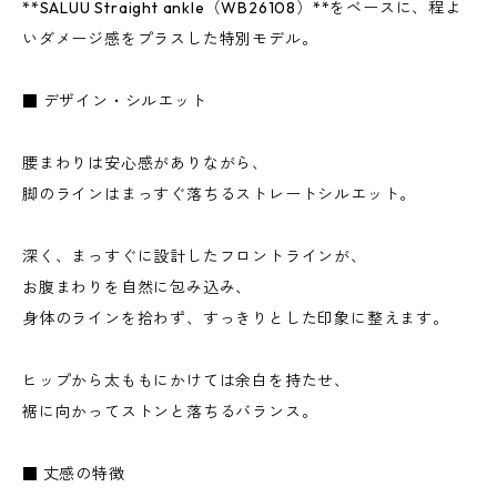
**SALUU Straight ankle（WB26108）**をベースに、程よ
いダメージ感をプラスした特別モデル。
■ デザイン・シルエット
腰まわりは安心感がありながら、
脚のラインはまっすぐ落ちるストレートシルエット。
深く、まっすぐに設計したフロントラインが、
お腹まわりを自然に包み込み、
身体のラインを拾わず、すっきりとした印象に整えます。
ヒップから太ももにかけては余白を持たせ、
裾に向かってストンと落ちるバランス。
■ 丈感の特徴