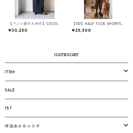
【パンツ派のための】COCO
【157】HALF TUCK SHORTS /
ココ｜ハイウエスト コクーン
157F515-BROWN
¥30,250
¥25,300
スカート / WB25306-BLACK
CATEGORY
ITEM
TOPS
SALE
157
BOTTOM
157
坪田あさみ×woadblue
157
SKIRT
坪田あさみコラボ