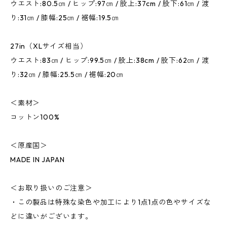
ウエスト:80.5㎝ / ヒップ:97㎝ / 股上:37cm / 股下:61㎝ / 渡
り:31㎝ / 膝幅:25㎝ / 裾幅:19.5㎝
27in（XLサイズ相当）
ウエスト:83㎝ / ヒップ:99.5㎝ / 股上:38cm / 股下:62㎝ / 渡
り:32㎝ / 膝幅:25.5㎝ / 裾幅:20㎝
＜素材＞
コットン100%
＜原産国＞
MADE IN JAPAN
＜お取り扱いのご注意＞
・この製品は特殊な染色や加工により1点1点の色やサイズな
どに違いがございます。