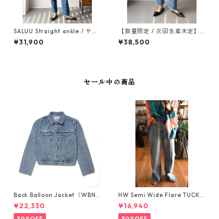
SALUU Straight ankle / サル
【数量限定 / 次回生産未定】 S
ー ストレートアンクル【選べ
ALUU Straight ankle DAMAG
¥31,900
¥38,500
る2丈】‐WB26108-MID BLU
E（標準丈） / サルー ストレ
E
ートアンクル ダメージ ‐WB2
6110-DMGE
セール中の商品
Back Balloon Jacket（WBN3
HW Semi Wide Flare TUCK P
304-MID BLUE）バックバル
ants/WN25103-LIGHTBLUE
¥22,330
¥16,940
ーンジャケト
30%OFF
30%OFF