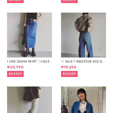
I LINE DENIM SKIRT（ＷB233
＜ SALE＞WB23308-MID BL
16-MID BLUE）Iライン デニ
UE BULLET DENIM（MID BL
¥20,790
¥19,250
ムスカート
UE）ブレットデニム
30%OFF
30%OFF