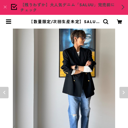
【残りわずか】大人気デニム「SALUU」完売前に
チェック
【数量限定/次回生産未定】SALUU
Straight ankle DAMAGE / WB2
6110N-DMGE（股下+3cm ロン
グ） | woadblue ONLINE STORE