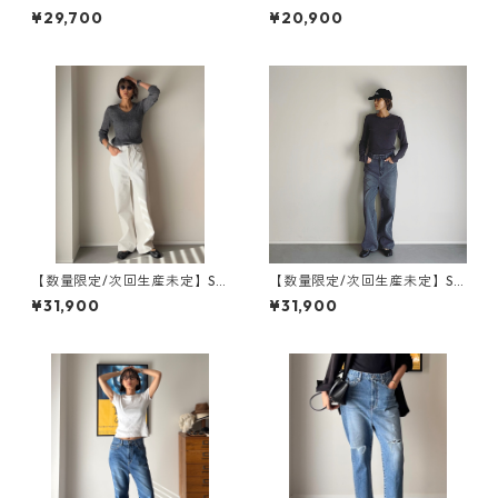
UU サルー / WB24314-MID B
ンツ】Marine Shorts/ マリン
¥29,700
¥20,900
LUE
ショーツ / WB25122-BLACK
【数量限定/次回生産未定】SA
【数量限定/次回生産未定】SA
LUU サルー / WB25309-WH
LUU サルー / WB25300-GR
¥31,900
¥31,900
ITE
EY