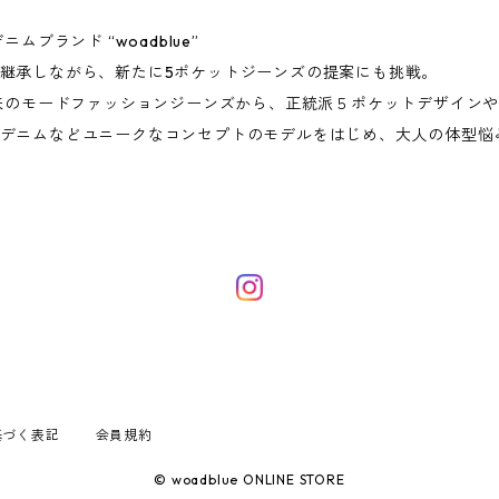
ブランド “woadblue”
継承しながら、新たに5ポケットジーンズの提案にも挑戦。
従来のモードファッションジーンズから、正統派５ポケットデザイン
デニムなどユニークなコンセプトのモデルをはじめ、大人の体型悩
基づく表記
会員規約
© woadblue ONLINE STORE