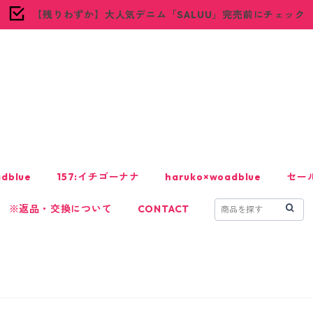
【残りわずか】大人気デニム「SALUU」完売前にチェック
woadblue
dblue
157:イチゴーナナ
haruko×woadblue
セー
※返品・交換について
CONTACT